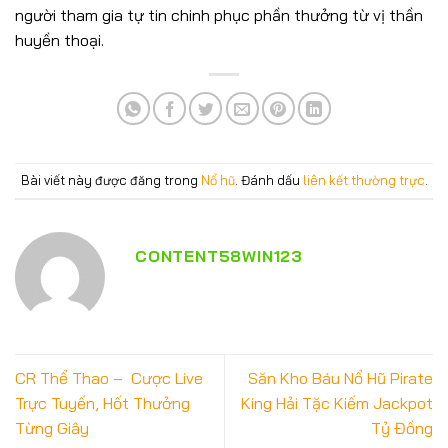
người tham gia tự tin chinh phục phần thưởng từ vị thần
huyền thoại.
Bài viết này được đăng trong
Nổ hũ
. Đánh dấu
liên kết thường trực
.
CONTENT58WIN123
CR Thể Thao – Cược Live
Săn Kho Báu Nổ Hũ Pirate
Trực Tuyến, Hốt Thưởng
King Hải Tặc Kiếm Jackpot
Từng Giây
Tỷ Đồng