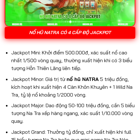
NỔ HŨ NATRA CÓ 4 CẤP ĐỘ JACKPOT
Jackpot Mini: Khởi điểm 500.000đ, xác suất nổ cao
nhất 1/500 vòng quay, thường xuất hiện khi có 3 biểu
tượng Hỗn Thiên Lăng liên tiếp.
Jackpot Minor: Giá trị từ
nổ hũ NATRA
5 triệu đồng,
kích hoạt khi xuất hiện 4 Càn Khôn Khuyên + 1 Wild Na
Tra, tỷ lệ nổ khoảng 1/2000 vòng.
Jackpot Major: Dao động 50-100 triệu đồng, cần 5 biểu
tượng Na Tra xếp hàng ngang, xác suất 1/10.000 vòng
quay.
Jackpot Grand: Thưởng tỷ đồng, chỉ xuất hiện khi full
15 biểu tượng Na Tra hoặc qua mini game Na Tra Náo