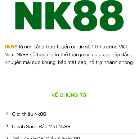
Chuẩn
Dụng
Casino
Quốc
Tế
Nk88
là nền tảng trực tuyến uy tín số 1 thị trường Việt
Nam. Nk88 sở hữu nhiều thể loại game cá cược hấp dẫn .
Khuyến mãi cực khủng, bảo mật cao, hỗ trợ nhanh chóng.
VỀ CHÚNG TÔI
Giới thiệu Nk88
Chính Sách Bảo Mật Nk88
Điều Khoản Và Điều Kiện Nk88