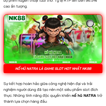
bộ phim huyền thoại tuổi thơ. Tỷ lệ RTP lên đến 96.5%
cao ấn tượng.
NỔ HŨ NATRA LÀ GAME SLOT HOT NHẤT NK88
Sự kết hợp hoàn hảo giữa công nghệ hiện đại và trải
nghiệm người dùng đã tạo nên một siêu phẩm slot đích
thực. Những tính năng độc quyền khiến
nổ hũ NATRA
trở
thành lựa chọn hàng đầu: