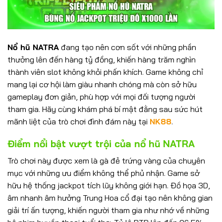
Nổ hũ NATRA
đang tạo nên cơn sốt với những phần
thưởng lên đến hàng tỷ đồng, khiến hàng trăm nghìn
thành viên slot không khỏi phấn khích. Game không chỉ
mang lại cơ hội làm giàu nhanh chóng mà còn sở hữu
gameplay đơn giản, phù hợp với mọi đối tượng người
tham gia. Hãy cùng khám phá bí mật đằng sau sức hút
mãnh liệt của trò chơi đình đám này tại
NK88
.
Điểm nổi bật vượt trội của nổ hũ NATRA
Trò chơi này được xem là gà đẻ trứng vàng của chuyên
mục với những ưu điểm không thể phủ nhận. Game sở
hữu hệ thống jackpot tích lũy không giới hạn. Đồ họa 3D,
âm nhanh âm hưởng Trung Hoa cổ đại tạo nên không gian
giải trí ấn tượng, khiến người tham gia như nhớ về những