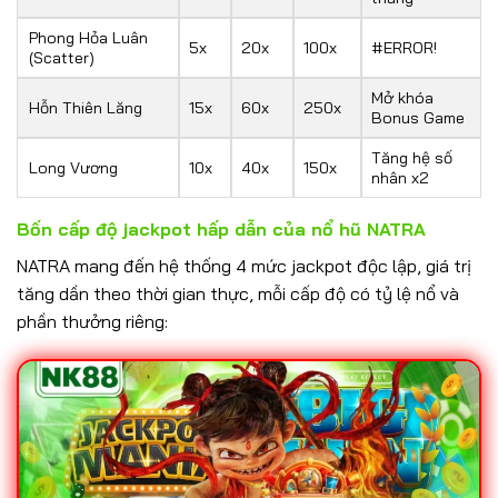
Phong Hỏa Luân
5x
20x
100x
#ERROR!
(Scatter)
Mở khóa
Hỗn Thiên Lăng
15x
60x
250x
Bonus Game
Tăng hệ số
Long Vương
10x
40x
150x
nhân x2
Bốn cấp độ jackpot hấp dẫn của nổ hũ NATRA
NATRA mang đến hệ thống 4 mức jackpot độc lập, giá trị
tăng dần theo thời gian thực, mỗi cấp độ có tỷ lệ nổ và
phần thưởng riêng: