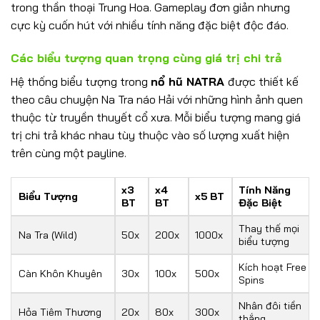
trong thần thoại Trung Hoa. Gameplay đơn giản nhưng
cực kỳ cuốn hút với nhiều tính năng đặc biệt độc đáo.
Các biểu tượng quan trọng cùng giá trị chi trả
Hệ thống biểu tượng trong
nổ hũ NATRA
được thiết kế
theo câu chuyện Na Tra náo Hải với những hình ảnh quen
thuộc từ truyền thuyết cổ xưa. Mỗi biểu tượng mang giá
trị chi trả khác nhau tùy thuộc vào số lượng xuất hiện
trên cùng một payline.
x3
x4
Tính Năng
Biểu Tượng
x5 BT
BT
BT
Đặc Biệt
Thay thế mọi
Na Tra (Wild)
50x
200x
1000x
biểu tượng
Kích hoạt Free
Càn Khôn Khuyên
30x
100x
500x
Spins
Nhân đôi tiền
Hỏa Tiêm Thương
20x
80x
300x
thắng