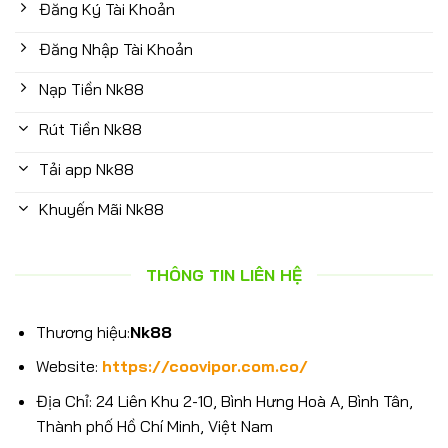
Đăng Ký Tài Khoản
Đăng Nhập Tài Khoản
Nạp Tiền Nk88
Rút Tiền Nk88
Tải app Nk88
Khuyến Mãi Nk88
THÔNG TIN LIÊN HỆ
Thương hiệu:
Nk88
Website:
https://coovipor.com.co/
Địa Chỉ: 24 Liên Khu 2-10, Bình Hưng Hoà A, Bình Tân,
Thành phố Hồ Chí Minh, Việt Nam