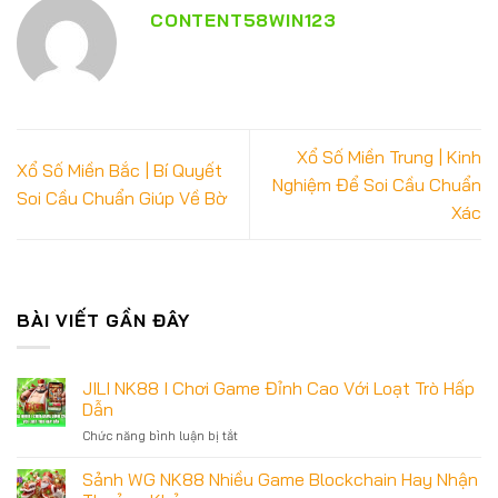
CONTENT58WIN123
Xổ Số Miền Trung | Kinh
Xổ Số Miền Bắc | Bí Quyết
Nghiệm Để Soi Cầu Chuẩn
Soi Cầu Chuẩn Giúp Về Bờ
Xác
BÀI VIẾT GẦN ĐÂY
JILI NK88 I Chơi Game Đỉnh Cao Với Loạt Trò Hấp
Dẫn
ở
Chức năng bình luận bị tắt
JILI
NK88
Sảnh WG NK88 Nhiều Game Blockchain Hay Nhận
I