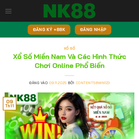
Bỏ
qua
nội
dung
ĐĂNG KÝ +88K
ĐĂNG NHẬP
XỔ SỐ
Xổ Số Miền Nam Và Các Hình Thức
Chơi Online Phổ Biến
ĐĂNG VÀO
09.11.2025
BỞI
CONTENT58WIN123
09
Th11