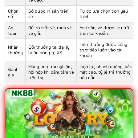
vé dạo​.
Chọn
Số được in sẵn trên
Tự do lựa chọn con yêu
số
vé​.
thích .
An
Rủi ro mất vé, rách vé,
An toàn, vé được lưu trữ
toàn
vé giả.
trên tài khoản.
Tiền thưởng được cộng
Nhận
Đổi thưởng tại đại lý
trực tiếp luôn vào tài
thưởng
hoặc công ty XS.
khoản​.
Mang tính trải nghiệm,
Tiện lợi, nhanh chóng, bảo
Đánh
hồi hộp khi cầm tấm vé
mật cao, tỷ lệ trả thưởng
giá
trên tay.
hấp dẫn.