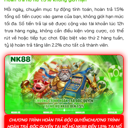
Mỗi ngày, chuyên mục tự động tính toán, hoàn trả 1.5%
tổng số tiền cược vào game của bạn, không giới hạn mức
tối đa. Số tiền trả lại sẽ được cộng vào tài khoản lúc 12h
trưa hàng ngày, không cần điều kiện vòng cược, có thể
rút về hoặc tiếp tục chơi. Đặc biệt vào thứ 2 hàng tuần,
tỷ lệ hoàn trả tăng lên 2.2% cho tất cả thành viên.
CHƯƠNG TRÌNH HOÀN TRẢ ĐỘC QUYỀNCHƯƠNG TRÌNH
HOÀN TRẢ ĐỘC QUYỀN TẠI NỔ HŨ NK88 ĐẾN 1.5% TẠI NỔ