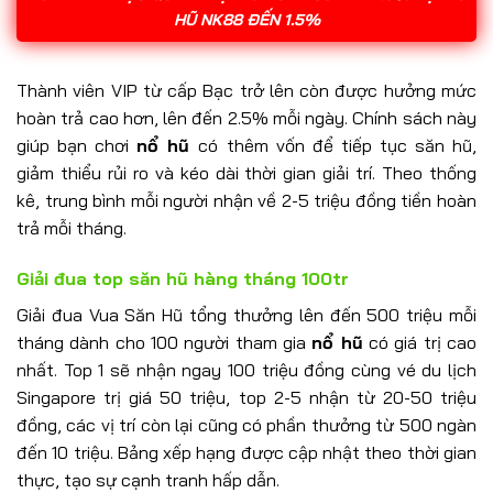
HŨ NK88 ĐẾN 1.5%
Thành viên VIP từ cấp Bạc trở lên còn được hưởng mức
hoàn trả cao hơn, lên đến 2.5% mỗi ngày. Chính sách này
giúp bạn chơi
nổ hũ
có thêm vốn để tiếp tục săn hũ,
giảm thiểu rủi ro và kéo dài thời gian giải trí. Theo thống
kê, trung bình mỗi người nhận về 2-5 triệu đồng tiền hoàn
trả mỗi tháng.
Giải đua top săn hũ hàng tháng 100tr
Giải đua Vua Săn Hũ tổng thưởng lên đến 500 triệu mỗi
tháng dành cho 100 người tham gia
nổ hũ
có giá trị cao
nhất. Top 1 sẽ nhận ngay 100 triệu đồng cùng vé du lịch
Singapore trị giá 50 triệu, top 2-5 nhận từ 20-50 triệu
đồng, các vị trí còn lại cũng có phần thưởng từ 500 ngàn
đến 10 triệu. Bảng xếp hạng được cập nhật theo thời gian
thực, tạo sự cạnh tranh hấp dẫn.