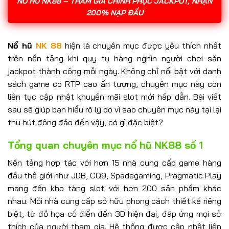
NỔ HŨ NK88 – THAM GIA CHINH PHỤC JACKPOT, NHẬN
200% NẠP ĐẦU
Nổ hũ
NK 88
hiện là chuyên mục được yêu thích nhất
trên nền tảng khi quy tụ hàng nghìn người chơi săn
jackpot thành công mỗi ngày. Không chỉ nổi bật với danh
sách game có RTP cao ấn tượng, chuyên mục này còn
liên tục cập nhật khuyến mãi slot mới hấp dẫn. Bài viết
sau sẽ giúp bạn hiểu rõ lý do vì sao chuyên mục này tại lại
thu hút đông đảo đến vậy, có gì đặc biệt?
Tổng quan chuyên mục nổ hũ NK88 số 1
Nền tảng hợp tác với hơn 15 nhà cung cấp game hàng
đầu thế giới như JDB, CQ9, Spadegaming, Pragmatic Play
mang đến kho tàng slot với hơn 200 sản phẩm khác
nhau. Mỗi nhà cung cấp sở hữu phong cách thiết kế riêng
biệt, từ đồ họa cổ điển đến 3D hiện đại, đáp ứng mọi sở
thích của người tham gia. Hệ thống được cập nhật liên