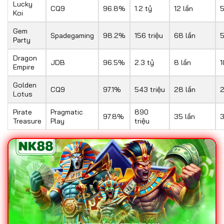
Lucky
CQ9
96.8%
1.2 tỷ
12 lần
5
Koi
Gem
Spadegaming
98.2%
156 triệu
68 lần
Party
Dragon
JDB
96.5%
2.3 tỷ
8 lần
1
Empire
Golden
CQ9
97.1%
543 triệu
28 lần
2
Lotus
Pirate
Pragmatic
890
97.8%
35 lần
3
Treasure
Play
triệu