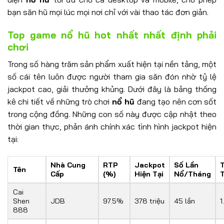
bạn săn hũ mọi lúc mọi nơi chỉ với vài thao tác đơn giản.
Top game nổ hũ hot nhất nhất định phải
chơi
Trong số hàng trăm sản phẩm xuất hiện tại nền tảng, một
số cái tên luôn được người tham gia săn đón nhờ tỷ lệ
jackpot cao, giải thưởng khủng. Dưới đây là bảng thống
kê chi tiết về những trò chơi
nổ hũ
đang tạo nên cơn sốt
trong cộng đồng. Những con số này được cập nhật theo
thời gian thực, phản ánh chính xác tình hình jackpot hiện
tại:
Nhà Cung
RTP
Jackpot
Số Lần
T
Tên
Cấp
(%)
Hiện Tại
Nổ/Tháng
T
Cai
Shen
JDB
97.5%
378 triệu
45 lần
1
888