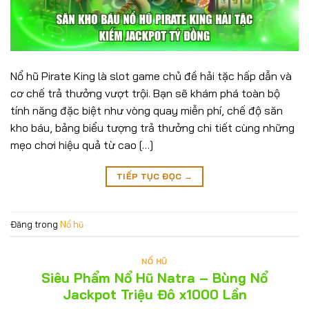
Nổ hũ Pirate King là slot game chủ đề hải tặc hấp dẫn và
cơ chế trả thưởng vượt trội. Bạn sẽ khám phá toàn bộ
tính năng đặc biệt như vòng quay miễn phí, chế độ săn
kho báu, bảng biểu tượng trả thưởng chi tiết cùng những
mẹo chơi hiệu quả từ cao […]
TIẾP TỤC ĐỌC
→
Đăng trong
Nổ hũ
NỔ HŨ
Siêu Phẩm Nổ Hũ Natra – Bùng Nổ
Jackpot Triệu Đô x1000 Lần