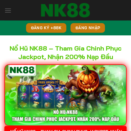
Bỏ
qua
nội
dung
ĐĂNG KÝ +88K
ĐĂNG NHẬP
Nổ Hũ NK88 – Tham Gia Chinh Phục
Jackpot, Nhận 200% Nạp Đầu