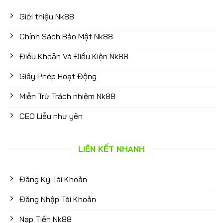
Giới thiệu Nk88
Chính Sách Bảo Mật Nk88
Điều Khoản Và Điều Kiện Nk88
Giấy Phép Hoạt Động
Miễn Trừ Trách nhiệm Nk88
CEO Liễu như yên
LIÊN KẾT NHANH
Đăng Ký Tài Khoản
Đăng Nhập Tài Khoản
Nạp Tiền Nk88