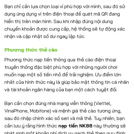
Bạn chỉ cần lựa chọn loại ví phù hợp với mình, sau đó sử
dụng ứng dụng ví trên điện thoại để quét mã QR đang
hiển thị trên màn hình. Sau khi nhập đúng nội dung
chuyển khoản được cung cấp, hệ thống sẽ tự động xác
nhận và cập nhật số dư ngay lập tức.
Phương thức thẻ cào
Phương thức nạp tiền thông qua thẻ cào điện thoại
truyền thống đặc biệt phù hợp với những người chơi
muốn nạp một số tiền nhỏ để trải nghiệm. Ưu điểm lớn
nhất của hình thức này là giúp bảo mật thông tin cá nhân
và tài khoản ngân hàng của bạn một cách tuyệt đối.
Bạn cần chọn đúng nhà mạng viễn thông (Viettel,
VinaPhone, Mobifone) và mệnh giá thẻ cào tương ứng,
sau đó nhập chính xác số seri và mã thẻ. Tuy nhiên, bạn
cần lưu ý rằng hình thức
nạp tiền NK88
này thường sẽ
phát sinh một khoản phí dịch vụ gạch thẻ theo quy định.