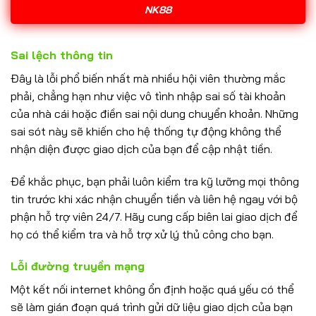
NK88
Sai lệch thông tin
Đây là lỗi phổ biến nhất mà nhiều hội viên thường mắc
phải, chẳng hạn như việc vô tình nhập sai số tài khoản
của nhà cái hoặc điền sai nội dung chuyển khoản. Những
sai sót này sẽ khiến cho hệ thống tự động không thể
nhận diện được giao dịch của bạn để cập nhật tiền.
Để khắc phục, bạn phải luôn kiểm tra kỹ lưỡng mọi thông
tin trước khi xác nhận chuyển tiền và liên hệ ngay với bộ
phận hỗ trợ viên 24/7. Hãy cung cấp biên lai giao dịch để
họ có thể kiểm tra và hỗ trợ xử lý thủ công cho bạn.
Lỗi đường truyền mạng
Một kết nối internet không ổn định hoặc quá yếu có thể
sẽ làm gián đoạn quá trình gửi dữ liệu giao dịch của bạn