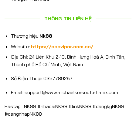
THÔNG TIN LIÊN HỆ
Thương hiệu:
Nk88
Website:
https://coovipor.com.co/
Địa Chỉ: 24 Liên Khu 2-10, Bình Hưng Hoà A, Bình Tân,
Thành phố Hồ Chí Minh, Việt Nam
Số Điện Thoại: 0357789267
Email:
support@www.michaelkorsoutlet.mex.com
Hastag: NK88 #nhacaiNK88 #linkNK88 #dangkyNK88
#dangnhapNK88