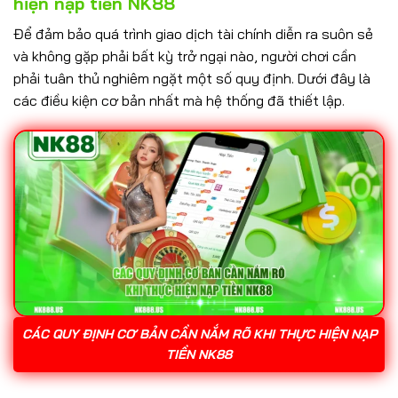
hiện nạp tiền NK88
Để đảm bảo quá trình giao dịch tài chính diễn ra suôn sẻ
và không gặp phải bất kỳ trở ngại nào, người chơi cần
phải tuân thủ nghiêm ngặt một số quy định. Dưới đây là
các điều kiện cơ bản nhất mà hệ thống đã thiết lập.
CÁC QUY ĐỊNH CƠ BẢN CẦN NẮM RÕ KHI THỰC HIỆN NẠP
TIỀN NK88