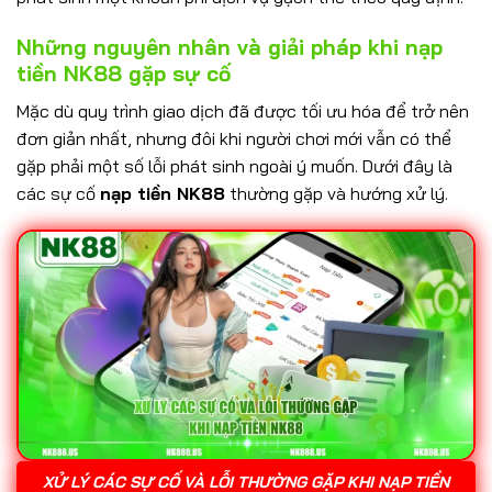
Những nguyên nhân và giải pháp khi nạp
tiền NK88 gặp sự cố
Mặc dù quy trình giao dịch đã được tối ưu hóa để trở nên
đơn giản nhất, nhưng đôi khi người chơi mới vẫn có thể
gặp phải một số lỗi phát sinh ngoài ý muốn. Dưới đây là
các sự cố
nạp tiền NK88
thường gặp và hướng xử lý.
XỬ LÝ CÁC SỰ CỐ VÀ LỖI THƯỜNG GẶP KHI NẠP TIỀN