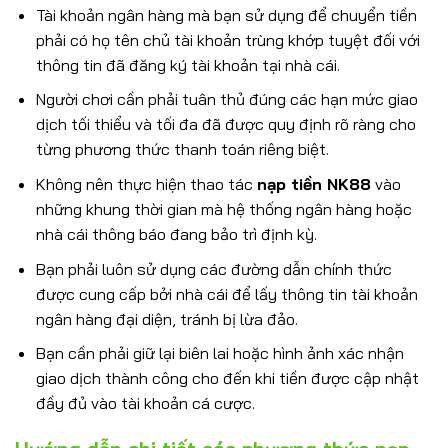
Tài khoản ngân hàng mà bạn sử dụng để chuyển tiền
phải có họ tên chủ tài khoản trùng khớp tuyệt đối với
thông tin đã đăng ký tài khoản tại nhà cái.
Người chơi cần phải tuân thủ đúng các hạn mức giao
dịch tối thiểu và tối đa đã được quy định rõ ràng cho
từng phương thức thanh toán riêng biệt.
Không nên thực hiện thao tác
nạp tiền NK88
vào
những khung thời gian mà hệ thống ngân hàng hoặc
nhà cái thông báo đang bảo trì định kỳ.
Bạn phải luôn sử dụng các đường dẫn chính thức
được cung cấp bởi nhà cái để lấy thông tin tài khoản
ngân hàng đại diện, tránh bị lừa đảo.
Bạn cần phải giữ lại biên lai hoặc hình ảnh xác nhận
giao dịch thành công cho đến khi tiền được cập nhật
đầy đủ vào tài khoản cá cược.