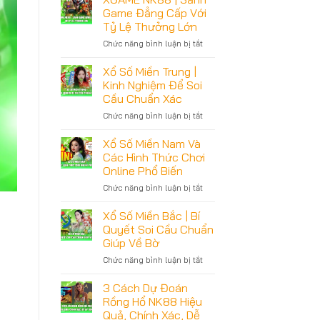
NK88
Loạt
Game Đẳng Cấp Với
Nhiều
Trò
Tỷ Lệ Thưởng Lớn
Game
Hấp
ở
Chức năng bình luận bị tắt
Blockchain
Dẫn
XGAME
Hay
NK88
Nhận
Xổ Số Miền Trung |
|
Thưởng
Kinh Nghiệm Để Soi
Sảnh
Khủng
Cầu Chuẩn Xác
Game
ở
Chức năng bình luận bị tắt
Đẳng
Xổ
Cấp
Số
Với
Xổ Số Miền Nam Và
Miền
Tỷ
Các Hình Thức Chơi
Trung
Lệ
Online Phổ Biến
|
Thưởng
ở
Chức năng bình luận bị tắt
Kinh
Lớn
Xổ
Nghiệm
Số
Để
Xổ Số Miền Bắc | Bí
Miền
Soi
Quyết Soi Cầu Chuẩn
Nam
Cầu
Giúp Về Bờ
Và
Chuẩn
m
ở
Chức năng bình luận bị tắt
Các
Xác
Xổ
Hình
Số
Thức
3 Cách Dự Đoán
Miền
Chơi
Rồng Hổ NK88 Hiệu
Bắc
Online
Quả, Chính Xác, Dễ
|