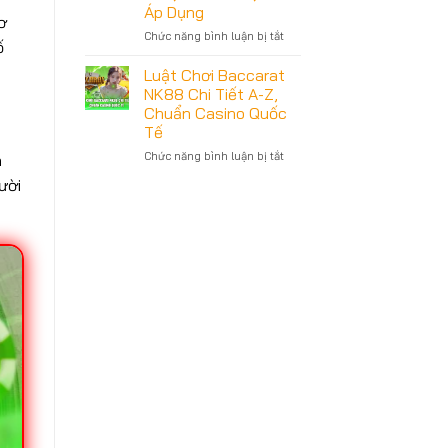
Phổ
Áp Dụng
Bí
Biến
ơ
Quyết
ở
Chức năng bình luận bị tắt
ố
Soi
3
Cầu
Cách
Luật Chơi Baccarat
Chuẩn
Dự
NK88 Chi Tiết A-Z,
Giúp
Đoán
Chuẩn Casino Quốc
Về
Rồng
Tế
Bờ
Hổ
NK88
ở
Chức năng bình luận bị tắt
n
Hiệu
Luật
ười
Quả,
Chơi
Chính
Baccarat
Xác,
NK88
Dễ
Chi
Áp
Tiết
Dụng
A-
Z,
Chuẩn
Casino
Quốc
Tế