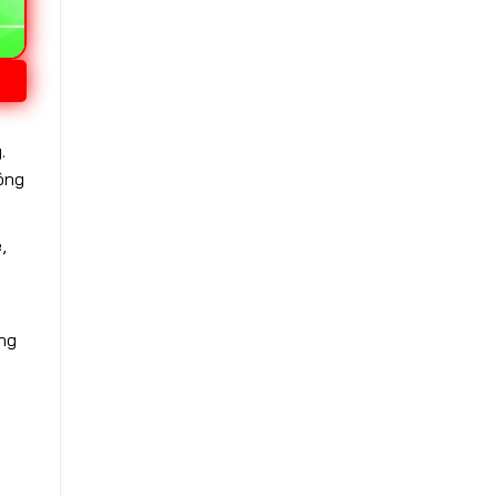
.
công
,
ung