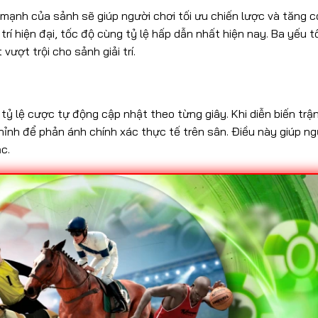
 mạnh của sảnh sẽ giúp người chơi tối ưu chiến lược và tăng c
trí hiện đại, tốc độ cùng tỷ lệ hấp dẫn nhất hiện nay. Ba yếu t
vượt trội cho sảnh giải trí.
tỷ lệ cược tự động cập nhật theo từng giây. Khi diễn biến trậ
hỉnh để phản ánh chính xác thực tế trên sân. Điều này giúp ng
c.