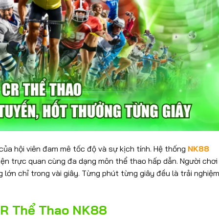
của hội viên đam mê tốc độ và sự kịch tính. Hệ thống
NK88
 diện trực quan cùng đa dạng môn thể thao hấp dẫn. Người chơi
lớn chỉ trong vài giây. Từng phút từng giây đều là trải nghiệ
 CR Thể Thao NK88