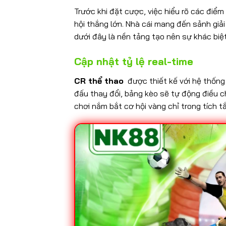
Trước khi đặt cược, việc hiểu rõ các điểm
hội thắng lớn. Nhà cái mang đến sảnh giải 
dưới đây là nền tảng tạo nên sự khác biệt 
Cập nhật tỷ lệ real-time
CR thể thao
được thiết kế với hệ thống 
đấu thay đổi, bảng kèo sẽ tự động điều c
chơi nắm bắt cơ hội vàng chỉ trong tích tắ