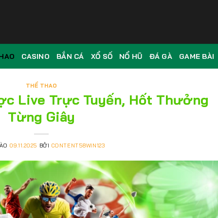
THAO
CASINO
BẮN CÁ
XỔ SỐ
NỔ HŨ
ĐÁ GÀ
GAME BÀI
THỂ THAO
c Live Trực Tuyến, Hốt Thưởng
Từng Giây
VÀO
09.11.2025
BỞI
CONTENT58WIN123