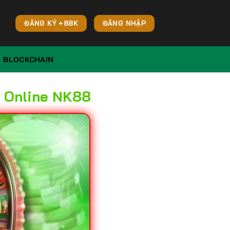
ĐĂNG KÝ +88K
ĐĂNG NHẬP
BLOCKCHAIN
 Online NK88