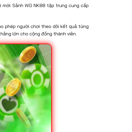
ệ mới. Sảnh WG NK88 tập trung cung cấp
ho phép người chơi theo dõi kết quả từng
thắng lớn cho cộng đồng thành viên.​