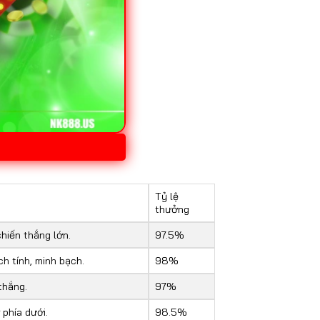
Tỷ lệ
thưởng
iến thắng lớn. ​
97.5%
 tính, minh bạch. ​
98%
hắng. ​
97%
hía dưới. ​
98.5%