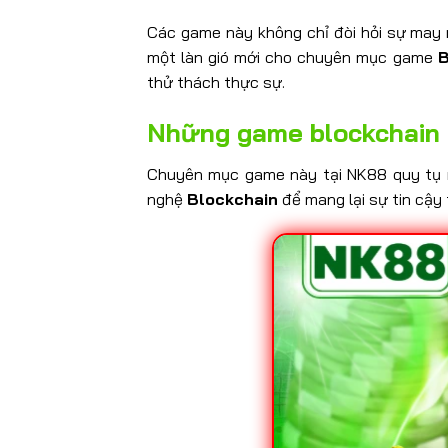
Các game này không chỉ đòi hỏi sự may 
một làn gió mới cho chuyên mục game
B
thử thách thực sự.​
Những game blockchain 
Chuyên mục game này tại NK88 quy tụ n
nghệ
Blockchain
để mang lại sự tin cậy 