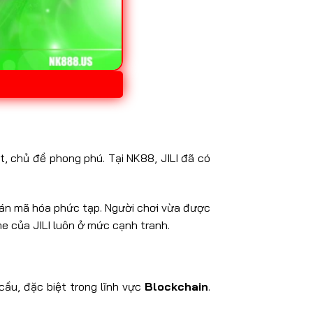
t, chủ đề phong phú. Tại NK88, JILI đã có
oán mã hóa phức tạp. Người chơi vừa được
 của JILI luôn ở mức cạnh tranh.​
cầu, đặc biệt trong lĩnh vực
Blockchain
.