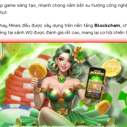
ấp game sáng tạo, nhanh chóng nắm bắt xu hướng công ngh
 hút.
o hay Mines đều được xây dựng trên nền tảng
Blockchain
, c
ng tại sảnh WG được đánh giá rất cao, mang lại cơ hội chiến 