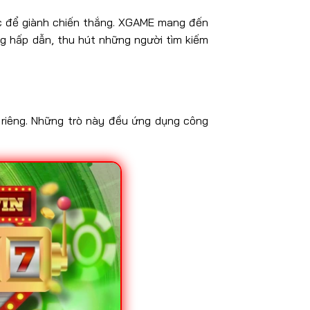
ic để giành chiến thắng. XGAME mang đến
g hấp dẫn, thu hút những người tìm kiếm
riêng. Những trò này đều ứng dụng công