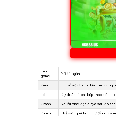
Tên
Mô tả ngắn
game
Keno
Trò xổ số nhanh dựa trên công 
HiLo
Dự đoán lá bài tiếp theo sẽ cao 
Crash
Người chơi đặt cược sau đó theo 
Plinko
Thả một quả bóng từ đỉnh của một