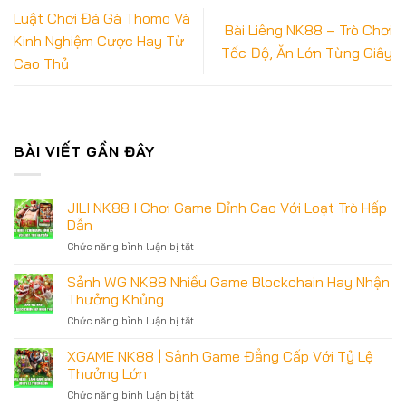
Luật Chơi Đá Gà Thomo Và
Bài Liêng NK88 – Trò Chơi
Kinh Nghiệm Cược Hay Từ
Tốc Độ, Ăn Lớn Từng Giây
Cao Thủ
BÀI VIẾT GẦN ĐÂY
JILI NK88 I Chơi Game Đỉnh Cao Với Loạt Trò Hấp
Dẫn
ở
Chức năng bình luận bị tắt
JILI
NK88
Sảnh WG NK88 Nhiều Game Blockchain Hay Nhận
I
Thưởng Khủng
Chơi
ở
Chức năng bình luận bị tắt
Game
Sảnh
Đỉnh
WG
XGAME NK88 | Sảnh Game Đẳng Cấp Với Tỷ Lệ
Cao
NK88
Với
Thưởng Lớn
Nhiều
Loạt
ở
Chức năng bình luận bị tắt
Game
Trò