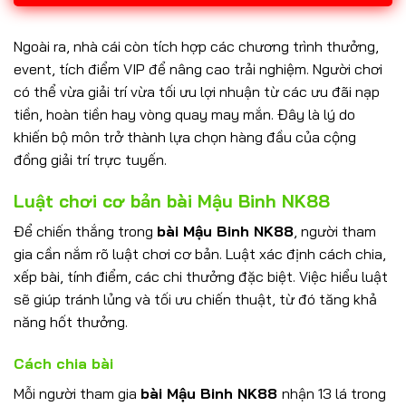
Ngoài ra, nhà cái còn tích hợp các chương trình thưởng,
event, tích điểm VIP để nâng cao trải nghiệm. Người chơi
có thể vừa giải trí vừa tối ưu lợi nhuận từ các ưu đãi nạp
tiền, hoàn tiền hay vòng quay may mắn. Đây là lý do
khiến bộ môn trở thành lựa chọn hàng đầu của cộng
đồng giải trí trực tuyến.
Luật chơi cơ bản bài Mậu Binh NK88
Để chiến thắng trong
bài Mậu Binh NK88
, người tham
gia cần nắm rõ luật chơi cơ bản. Luật xác định cách chia,
xếp bài, tính điểm, các chi thưởng đặc biệt. Việc hiểu luật
sẽ giúp tránh lủng và tối ưu chiến thuật, từ đó tăng khả
năng hốt thưởng.
Cách chia bài
Mỗi người tham gia
bài Mậu Binh NK88
nhận 13 lá trong