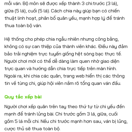
mỗi ván. Bộ môn sẽ được xếp thành 3 chi:trước (3 lá),
giữa (5 lá), cuối (5 lá). Cách chia này giúp bạn có chiến
thuật linh hoạt, phân bổ quân yếu, mạnh hợp lý để tránh
thua toàn bộ ván.
Hệ thống cho phép chia ngẫu nhiên nhưng công bằng,
không có sự can thiệp của thành viên khác. Điều này đảm
bảo trải nghiệm trực tuyến giống hệt sòng bạc thực tế.
Người chơi mới có thể dễ dàng làm quen nhờ giao diện
trực quan và hướng dẫn chia trực tiếp trên màn hình.
Ngoài ra, khi chia các quân, trang web hiển thị các thông
tin về từng chi, giúp hội viên nắm rõ tổng quan ván đấu.
Quy tắc xếp bài
Người chơi xếp quân trên tay theo thứ tự từ chi yếu đến
mạnh để tránh lủng bài. Chi trước gồm 3 lá, giữa, cuối
gồm 5 lá mỗi chi. Nếu chi trước mạnh hơn sau, ván bị lủng,
cược thủ sẽ thua toàn bộ.