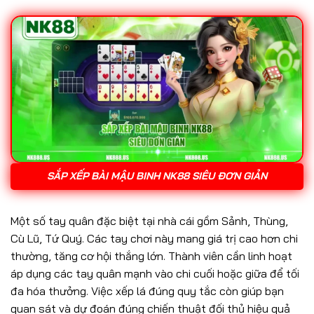
SẮP XẾP BÀI MẬU BINH NK88 SIÊU ĐƠN GIẢN
Một số tay quân đặc biệt tại nhà cái gồm Sảnh, Thùng,
Cù Lũ, Tứ Quý. Các tay chơi này mang giá trị cao hơn chi
thường, tăng cơ hội thắng lớn. Thành viên cần linh hoạt
áp dụng các tay quân mạnh vào chi cuối hoặc giữa để tối
đa hóa thưởng. Việc xếp lá đúng quy tắc còn giúp bạn
quan sát và dự đoán đúng chiến thuật đối thủ hiệu quả