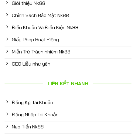
Giới thiệu Nk88
Chính Sách Bảo Mật Nk88
Điều Khoản Và Điều Kiện Nk88
Giấy Phép Hoạt Động
Miễn Trừ Trách nhiệm Nk88
CEO Liễu như yên
LIÊN KẾT NHANH
Đăng Ký Tài Khoản
Đăng Nhập Tài Khoản
Nạp Tiền Nk88