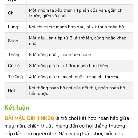
Một nhóm lá xếp thành 1 phần của ván, gồm chi
Chi
trước, giữa và cuối
Lủng
Khi chi trước mạnh hơn sau, bị xử thua toàn bộ
Một dãy liên tiếp từ 3 lá trở lên, cùng hoặc khác
Sảnh
chất
Thùng
5 lá cùng chất, mạnh hơn sảnh
Cù Lũ
3 lá cùng giá trị + 1 đôi, mạnh hơn thùng
Tứ Quý
4 lá cùng giá trị, mạnh nhất trong chi thường
Khi thắng toàn bộ chi của đối thủ, nhận toàn bộ
Hốt
tiền cược
Kết luận
BÀI MẬU BINH NK88
là trò chơi kết hợp hoàn hảo giữa
may mắn, chiến thuật, mang đến cơ hội thắng thưởng
hấp dẫn cho người chơi. Nắm vững luật chơi, hiểu các