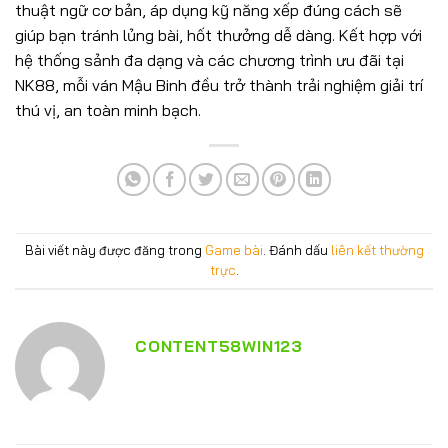
thuật ngữ cơ bản, áp dụng kỹ năng xếp đúng cách sẽ
giúp bạn tránh lủng bài, hốt thưởng dễ dàng. Kết hợp với
hệ thống sảnh đa dạng và các chương trình ưu đãi tại
NK88, mỗi ván Mậu Binh đều trở thành trải nghiệm giải trí
thú vị, an toàn minh bạch.
Bài viết này được đăng trong
Game bài
. Đánh dấu
liên kết thường
trực
.
CONTENT58WIN123