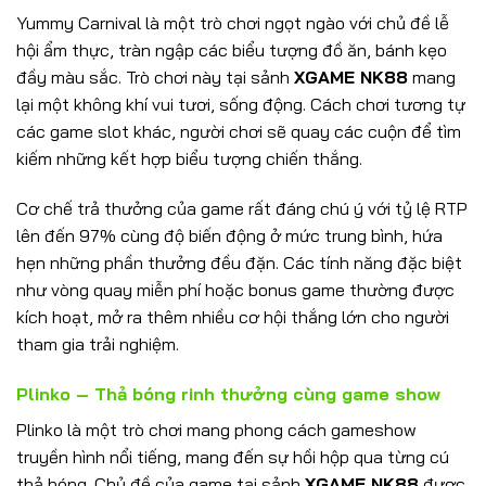
Yummy Carnival là một trò chơi ngọt ngào với chủ đề lễ
hội ẩm thực, tràn ngập các biểu tượng đồ ăn, bánh kẹo
đầy màu sắc. Trò chơi này tại sảnh
XGAME NK88
mang
lại một không khí vui tươi, sống động. Cách chơi tương tự
các game slot khác, người chơi sẽ quay các cuộn để tìm
kiếm những kết hợp biểu tượng chiến thắng.
Cơ chế trả thưởng của game rất đáng chú ý với tỷ lệ RTP
lên đến 97% cùng độ biến động ở mức trung bình, hứa
hẹn những phần thưởng đều đặn. Các tính năng đặc biệt
như vòng quay miễn phí hoặc bonus game thường được
kích hoạt, mở ra thêm nhiều cơ hội thắng lớn cho người
tham gia trải nghiệm.​​
Plinko – Thả bóng rinh thưởng cùng game show
Plinko là một trò chơi mang phong cách gameshow
truyền hình nổi tiếng, mang đến sự hồi hộp qua từng cú
thả bóng. Chủ đề của game tại sảnh
XGAME NK88
được