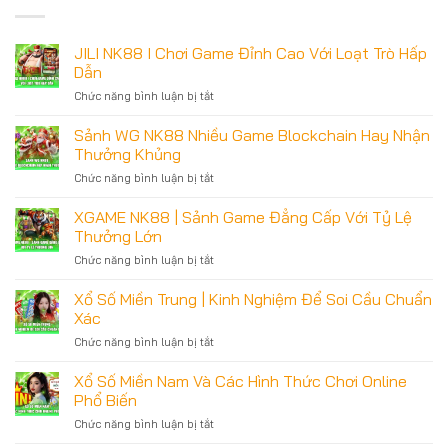
JILI NK88 I Chơi Game Đỉnh Cao Với Loạt Trò Hấp
Dẫn
ở
Chức năng bình luận bị tắt
JILI
NK88
Sảnh WG NK88 Nhiều Game Blockchain Hay Nhận
I
Thưởng Khủng
Chơi
ở
Chức năng bình luận bị tắt
Game
Sảnh
Đỉnh
WG
XGAME NK88 | Sảnh Game Đẳng Cấp Với Tỷ Lệ
Cao
NK88
Với
Thưởng Lớn
Nhiều
Loạt
ở
Chức năng bình luận bị tắt
Game
Trò
XGAME
Blockchain
Hấp
NK88
Xổ Số Miền Trung | Kinh Nghiệm Để Soi Cầu Chuẩn
Hay
Dẫn
|
Nhận
Xác
Sảnh
Thưởng
ở
Chức năng bình luận bị tắt
Game
Khủng
Xổ
Đẳng
Số
Xổ Số Miền Nam Và Các Hình Thức Chơi Online
Cấp
Miền
Với
Phổ Biến
Trung
Tỷ
ở
Chức năng bình luận bị tắt
|
Lệ
Xổ
Kinh
Thưởng