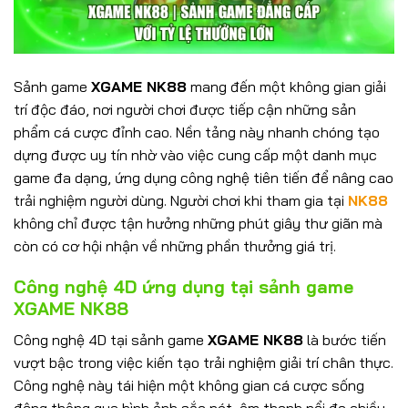
Sảnh game
XGAME NK88
mang đến một không gian giải
trí độc đáo, nơi người chơi được tiếp cận những sản
phẩm cá cược đỉnh cao. Nền tảng này nhanh chóng tạo
dựng được uy tín nhờ vào việc cung cấp một danh mục
game đa dạng, ứng dụng công nghệ tiên tiến để nâng cao
trải nghiệm người dùng. Người chơi khi tham gia tại
NK88
không chỉ được tận hưởng những phút giây thư giãn mà
còn có cơ hội nhận về những phần thưởng giá trị.
Công nghệ 4D ứng dụng tại sảnh game
XGAME NK88
Công nghệ 4D tại sảnh game
XGAME NK88
là bước tiến
vượt bậc trong việc kiến tạo trải nghiệm giải trí chân thực.
Công nghệ này tái hiện một không gian cá cược sống
động thông qua hình ảnh sắc nét, âm thanh nổi đa chiều