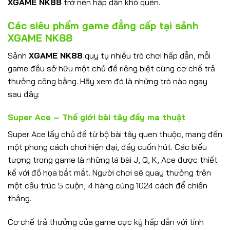
XGAME NK88
trở nên hấp dẫn khó quên.
Các siêu phẩm game đẳng cấp tại sảnh
XGAME NK88
Sảnh
XGAME NK88
quy tụ nhiều trò chơi hấp dẫn, mỗi
game đều sở hữu một chủ đề riêng biệt cùng cơ chế trả
thưởng công bằng. Hãy xem đó là những trò nào ngay
sau đây:
Super Ace – Thế giới bài tây đầy ma thuật
Super Ace lấy chủ đề từ bộ bài tây quen thuộc, mang đến
một phong cách chơi hiện đại, đầy cuốn hút. Các biểu
tượng trong game là những lá bài J, Q, K, Ace được thiết
kế với đồ họa bắt mắt. Người chơi sẽ quay thưởng trên
một cấu trúc 5 cuộn, 4 hàng cùng 1024 cách để chiến
thắng.
Cơ chế trả thưởng của game cực kỳ hấp dẫn với tính