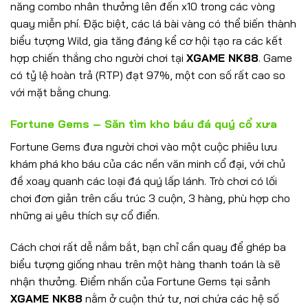
năng combo nhân thưởng lên đến x10 trong các vòng
quay miễn phí. Đặc biệt, các lá bài vàng có thể biến thành
biểu tượng Wild, gia tăng đáng kể cơ hội tạo ra các kết
hợp chiến thắng cho người chơi tại
XGAME NK88
. Game
có tỷ lệ hoàn trả (RTP) đạt 97%, một con số rất cao so
với mặt bằng chung.​​
Fortune Gems – Săn tìm kho báu đá quý cổ xưa
Fortune Gems đưa người chơi vào một cuộc phiêu lưu
khám phá kho báu của các nền văn minh cổ đại, với chủ
đề xoay quanh các loại đá quý lấp lánh. Trò chơi có lối
chơi đơn giản trên cấu trúc 3 cuộn, 3 hàng, phù hợp cho
những ai yêu thích sự cổ điển.
Cách chơi rất dễ nắm bắt, bạn chỉ cần quay để ghép ba
biểu tượng giống nhau trên một hàng thanh toán là sẽ
nhận thưởng. Điểm nhấn của Fortune Gems tại sảnh
XGAME NK88
nằm ở cuộn thứ tư, nơi chứa các hệ số