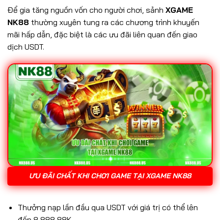
Để gia tăng nguồn vốn cho người chơi, sảnh
XGAME
NK88
thường xuyên tung ra các chương trình khuyến
mãi hấp dẫn, đặc biệt là các ưu đãi liên quan đến giao
dịch USDT.
ƯU ĐÃI CHẤT KHI CHƠI GAME TẠI XGAME NK88
Thưởng nạp lần đầu qua USDT với giá trị có thể lên
đến 8,888,88K.​