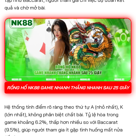
quả và chờ mở bài.
RỒNG HỔ NK88 GAME NHANH THẮNG NHANH SAU 25 GIÂY
Hệ thống tính điểm rõ ràng theo thứ tự A (nhỏ nhất), K
(lớn nhất), không phân biệt chất bài. Tỷ lệ hòa trong
game khoảng 6.2%, thấp hơn nhiều so với Baccarat
(9.5%), giúp người tham gia ít gặp tình huống mất nửa