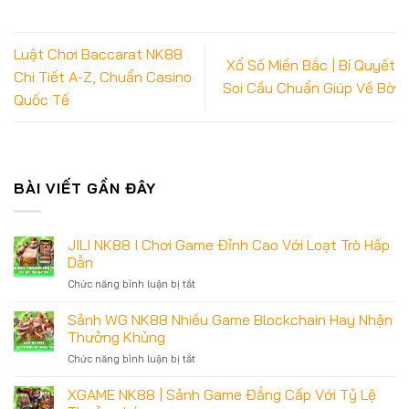
Luật Chơi Baccarat NK88
Xổ Số Miền Bắc | Bí Quyết
Chi Tiết A-Z, Chuẩn Casino
Soi Cầu Chuẩn Giúp Về Bờ
Quốc Tế
BÀI VIẾT GẦN ĐÂY
JILI NK88 I Chơi Game Đỉnh Cao Với Loạt Trò Hấp
Dẫn
ở
Chức năng bình luận bị tắt
JILI
NK88
Sảnh WG NK88 Nhiều Game Blockchain Hay Nhận
I
Thưởng Khủng
Chơi
ở
Chức năng bình luận bị tắt
Game
Sảnh
Đỉnh
WG
XGAME NK88 | Sảnh Game Đẳng Cấp Với Tỷ Lệ
Cao
NK88
Với