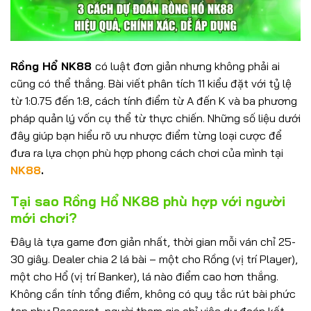
Rồng Hổ NK88
có luật đơn giản nhưng không phải ai
cũng có thể thắng. Bài viết phân tích 11 kiểu đặt với tỷ lệ
từ 1:0.75 đến 1:8, cách tính điểm từ A đến K và ba phương
pháp quản lý vốn cụ thể từ thực chiến. Những số liệu dưới
đây giúp bạn hiểu rõ ưu nhược điểm từng loại cược để
đưa ra lựa chọn phù hợp phong cách chơi của mình tại
NK88
.
Tại sao Rồng Hổ NK88 phù hợp với người
mới chơi?
Đây là tựa game đơn giản nhất, thời gian mỗi ván chỉ 25-
30 giây. Dealer chia 2 lá bài – một cho Rồng (vị trí Player),
một cho Hổ (vị trí Banker), lá nào điểm cao hơn thắng.
Không cần tính tổng điểm, không có quy tắc rút bài phức
tạp như Baccarat, người tham gia chỉ việc dự đoán kết