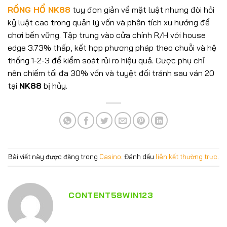
RỒNG HỔ NK88
tuy đơn giản về mặt luật nhưng đòi hỏi
kỷ luật cao trong quản lý vốn và phân tích xu hướng để
chơi bền vững. Tập trung vào cửa chính R/H với house
edge 3.73% thấp, kết hợp phương pháp theo chuỗi và hệ
thống 1-2-3 để kiểm soát rủi ro hiệu quả. Cược phụ chỉ
nên chiếm tối đa 30% vốn và tuyệt đối tránh sau ván 20
tại
NK88
bị hủy.
Bài viết này được đăng trong
Casino
. Đánh dấu
liên kết thường trực
.
CONTENT58WIN123