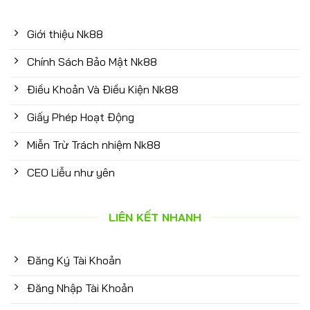
Giới thiệu Nk88
Chính Sách Bảo Mật Nk88
Điều Khoản Và Điều Kiện Nk88
Giấy Phép Hoạt Động
Miễn Trừ Trách nhiệm Nk88
CEO Liễu như yên
LIÊN KẾT NHANH
Đăng Ký Tài Khoản
Đăng Nhập Tài Khoản