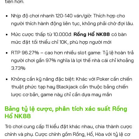
tiền hơn.
Nhịp độ chơi nhanh 120-140 ván/giờ: Thích hợp cho
người thích hành động liên tục, không phải chờ đợi lâu.
Mức cược thấp từ 10.000đ:
Rồng Hổ NK88
có bàn
mức đặt tối thiểu chỉ 10K, phù hợp người mới
RTP 96.27% – cao hơn nhiều slot game: Tỷ lệ hoàn trả
người chơi gần 97% nghĩa là lợi thế nhà cái chỉ khoảng
3.73%
Không cần kỹ năng đặc biệt: Khác với Poker cần chiến
thuật phức tạp hay Blackjack cần thuộc bảng chiến
lược cơ bản, game này chỉ cần dựa may mắn
Bảng tỷ lệ cược, phân tích xác suất Rồng
Hổ NK88
Trò chơi cung cấp 11 kiểu đặt khác nhau, chia thành cược
chính và phụ. Cược chính gồm Rồng, Hổ, Hòa với tỷ lệ cơ