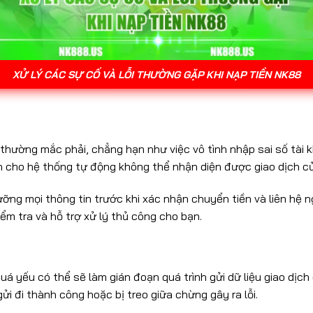
XỬ LÝ CÁC SỰ CỐ VÀ LỖI THƯỜNG GẶP KHI NẠP TIỀN NK88
n thường mắc phải, chẳng hạn như việc vô tình nhập sai số tài 
n cho hệ thống tự động không thể nhận diện được giao dịch củ
ưỡng mọi thông tin trước khi xác nhận chuyển tiền và liên hệ n
iểm tra và hỗ trợ xử lý thủ công cho bạn.
uá yếu có thể sẽ làm gián đoạn quá trình gửi dữ liệu giao dịc
i đi thành công hoặc bị treo giữa chừng gây ra lỗi.