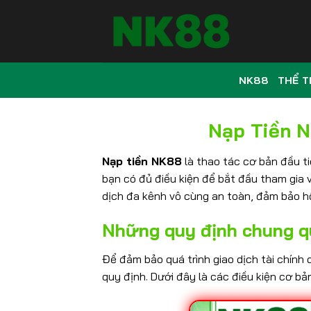
Bỏ
qua
nội
dung
NK88
THỂ 
Nạp Tiền N
Nạp tiền NK88
là thao tác cơ bản đầu t
bạn có đủ điều kiện để bắt đầu tham gia
dịch đa kênh vô cùng an toàn, đảm bảo hội
Những quy định chung qu
Để đảm bảo quá trình giao dịch tài chính 
quy định. Dưới đây là các điều kiện cơ bả