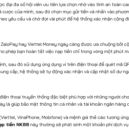
 đại đa số hội viên ưu tiên lựa chọn nhờ vào tính an toàn cao
cá cược của mình, sau đó chọn mục gửi tiền và nhấn vào phươ
heo yêu cầu và chờ đợi vài phút để hệ thống xác nhận cộng đ
, ZaloPay hay Viettel Money ngày càng được ưa chuộng bởi cộ
o phép bạn hoàn tất việc nạp tiền chỉ trong vòng một phút m
mình, sau đó sử dụng ứng dụng ví trên điện thoại để quét mã QR
ng cấp, hệ thống sẽ tự động xác nhận và cập nhật số dư nga
iện thoại truyền thống đặc biệt phù hợp với những người chơ
ày là giúp bảo mật thông tin cá nhân và tài khoản ngân hàng 
iettel, VinaPhone, Mobifone) và mệnh giá thẻ cào tương ứng,
ạp tiền NK88
này thường sẽ phát sinh một khoản phí dịch vụ