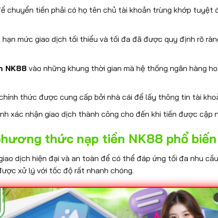
 chuyển tiền phải có họ tên chủ tài khoản trùng khớp tuyệt đố
 hạn mức giao dịch tối thiểu và tối đa đã được quy định rõ r
ền NK88
vào những khung thời gian mà hệ thống ngân hàng hoặ
ính thức được cung cấp bởi nhà cái để lấy thông tin tài khoả
h ảnh xác nhận giao dịch thành công cho đến khi tiền được cập
 phương thức nạp tiền NK88 phổ biến
giao dịch hiện đại và an toàn để có thể đáp ứng tối đa nhu cầ
ược xử lý với tốc độ rất nhanh chóng.