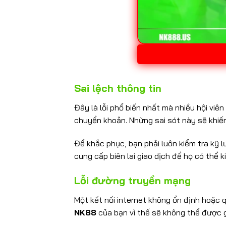
Sai lệch thông tin
Đây là lỗi phổ biến nhất mà nhiều hội viê
chuyển khoản. Những sai sót này sẽ khiế
Để khắc phục, bạn phải luôn kiểm tra kỹ l
cung cấp biên lai giao dịch để họ có thể k
Lỗi đường truyền mạng
Một kết nối internet không ổn định hoặc q
NK88
của bạn vì thế sẽ không thể được gử